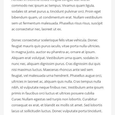
commodo nec ipsum ac tempus. Vivamus quam ligula,
sodales sit amet purus a, tincidunt pulvinar orci. Proin eget
bibendum quam, ut condimentum erat. Nullam vestibulum
sem ut fermentum malesuada. Phasellus risus risus, suscipit
ac consectetur nec, laoreet ut ex.
Donec consectetur scelerisque felis vitae vehicula. Donec
feugiat mauris quis purus iaculis, vitae porta nulla ultricies.
In magna justo, auctor eu pharetra ac, ornare at ipsum.
Aliquam erat volutpat. Vestibulum urna quam, sodales in
nunc nec, aliquam dignissim purus. Cras dignissim dui quis
nisi maximus luctus. Maecenas rhoncus ante sed sem
feugiat, vel malesuada urna hendrerit. Phasellus augue orci,
ultricies in laoreet ac, aliquam quis nulla. Cras tempus nulla
nibh, id vulputate neque finibus nec. Vestibulum ante ipsum
primis in faucibus orci luctus et ultrices posuere cubilia
Curae; Nullam egestas sed turpis non lobortis. Curabitur
consequat ex erat, et blandit ex mollis sit amet. Sed lobortis
lacus ut sollicitudin luctus. Donec vulputate porta tincidunt.