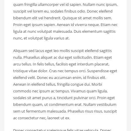
quam fringilla ullamcorper vel id sapien. Nullam nunc ipsum,
suscipit vel lorem eu, sodales finibus odio. Donec eleifend
bibendum elit vel hendrerit. Quisque sit amet mollis sem.
Proin eget ipsum sapien. Aenean id viverra neque. Etiam nec
ligula at nunc volutpat malesuada. Duis elementum sagittis
nunc, et volutpat ligula varius at.
Aliquam sed lacus eget leo mollis suscipit eleifend sagittis
nulla. Phasellus aliquet ac dui eget sollicitudin. Etiam eget
arcu tellus. In felis tellus, facilisis eget interdum placerat,
tristique vitae dolor. Cras nec tempus orci. Suspendisse eget
eleifend velit. Donec eu accumsan enim, id finibus elit.
Aenean in eleifend tellus, fringilla congue dui. Morbi
commodo nec ipsum ac tempus. Vivamus quam ligula,
sodales sit amet purus a, tincidunt pulvinar orci. Proin eget
bibendum quam, ut condimentum erat. Nullam vestibulum
sem ut fermentum malesuada. Phasellus risus risus, suscipit
ac consectetur nec, laoreet ut ex.
Donec consectetur scelerisque felis vitae vehicula. Donec