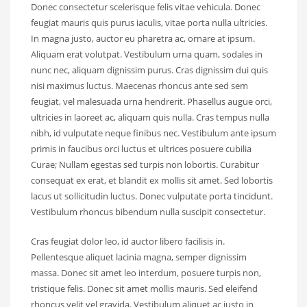
Donec consectetur scelerisque felis vitae vehicula. Donec
feugiat mauris quis purus iaculis, vitae porta nulla ultricies.
In magna justo, auctor eu pharetra ac, ornare at ipsum.
Aliquam erat volutpat. Vestibulum urna quam, sodales in
nunc nec, aliquam dignissim purus. Cras dignissim dui quis
nisi maximus luctus. Maecenas rhoncus ante sed sem
feugiat, vel malesuada urna hendrerit. Phasellus augue orci,
ultricies in laoreet ac, aliquam quis nulla. Cras tempus nulla
nibh, id vulputate neque finibus nec. Vestibulum ante ipsum
primis in faucibus orci luctus et ultrices posuere cubilia
Curae; Nullam egestas sed turpis non lobortis. Curabitur
consequat ex erat, et blandit ex mollis sit amet. Sed lobortis
lacus ut sollicitudin luctus. Donec vulputate porta tincidunt.
Vestibulum rhoncus bibendum nulla suscipit consectetur.
Cras feugiat dolor leo, id auctor libero facilisis in.
Pellentesque aliquet lacinia magna, semper dignissim
massa. Donec sit amet leo interdum, posuere turpis non,
tristique felis. Donec sit amet mollis mauris. Sed eleifend
rhoncus velit vel gravida. Vestibulum aliquet ac justo in