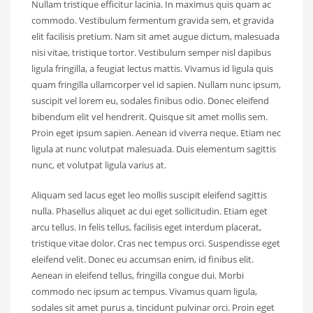
Nullam tristique efficitur lacinia. In maximus quis quam ac
commodo. Vestibulum fermentum gravida sem, et gravida
elit facilisis pretium. Nam sit amet augue dictum, malesuada
nisi vitae, tristique tortor. Vestibulum semper nisl dapibus
ligula fringilla, a feugiat lectus mattis. Vivamus id ligula quis
quam fringilla ullamcorper vel id sapien. Nullam nunc ipsum,
suscipit vel lorem eu, sodales finibus odio. Donec eleifend
bibendum elit vel hendrerit. Quisque sit amet mollis sem.
Proin eget ipsum sapien. Aenean id viverra neque. Etiam nec
ligula at nunc volutpat malesuada. Duis elementum sagittis
nunc, et volutpat ligula varius at.
Aliquam sed lacus eget leo mollis suscipit eleifend sagittis
nulla. Phasellus aliquet ac dui eget sollicitudin. Etiam eget
arcu tellus. In felis tellus, facilisis eget interdum placerat,
tristique vitae dolor. Cras nec tempus orci. Suspendisse eget
eleifend velit. Donec eu accumsan enim, id finibus elit.
Aenean in eleifend tellus, fringilla congue dui. Morbi
commodo nec ipsum ac tempus. Vivamus quam ligula,
sodales sit amet purus a, tincidunt pulvinar orci. Proin eget