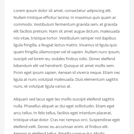
Lorem ipsum dolor sit amet, consectetur adipiscing elit.
Nullam tristique efficitur lacinia. In maximus quis quam ac
commodo. Vestibulum fermentum gravida sem, et gravida
elit facilisis pretium. Nam sit amet augue dictum, malesuada
nisi vitae, tristique tortor. Vestibulum semper nisl dapibus
ligula fringilla, a feugiat lectus mattis. Vivamus id ligula quis
quam fringilla ullamcorper vel id sapien. Nullam nunc ipsum,
suscipit vel lorem eu, sodales finibus odio. Donec eleifend
bibendum elit vel hendrerit. Quisque sit amet mollis sem.
Proin eget ipsum sapien. Aenean id viverra neque. Etiam nec
ligula at nunc volutpat malesuada. Duis elementum sagittis
nunc, et volutpat ligula varius at.
Aliquam sed lacus eget leo mollis suscipit eleifend sagittis
nulla. Phasellus aliquet ac dui eget sollicitudin. Etiam eget
arcu tellus. In felis tellus, facilisis eget interdum placerat,
tristique vitae dolor. Cras nec tempus orci. Suspendisse eget
eleifend velit. Donec eu accumsan enim, id finibus elit.
Aenean in eleifend tellus, fringilla congue dui. Morbi