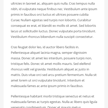
ultricies in laoreet ac, aliquam quis nulla. Cras tempus nulla
nibh, id vulputate neque finibus nec. Vestibulum ante ipsum
primis in faucibus orci luctus et ultrices posuere cubilia
Curae; Nullam egestas sed turpis non lobortis. Curabitur
consequat ex erat, et blandit ex mollis sit amet. Sed lobortis
lacus ut sollicitudin luctus. Donec vulputate porta tincidunt.
Vestibulum rhoncus bibendum nulla suscipit consectetur.
Cras feugiat dolor leo, id auctor libero facilisis in.
Pellentesque aliquet lacinia magna, semper dignissim
massa. Donec sit amet leo interdum, posuere turpis non,
tristique felis. Donec sit amet mollis mauris. Sed eleifend
rhoncus velit vel gravida. Vestibulum aliquet ac justo in
mattis. Duis vitae orci sed arcu pretium fermentum. Nulla sit
amet lorem ut orci vulputate tincidunt. Interdum et
malesuada fames ac ante ipsum primis in faucibus.
Pellentesque habitant morbi tristique senectus et netus et
malesuada fames ac turpis egestas. Nulla ac libero quis ligula
venenatis condimentum. Donec et mauris metus.