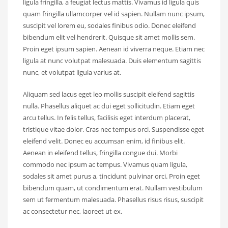
ligula fringilla, a feugiat lectus mattis. Vivamus id ligula quis
quam fringilla ullamcorper vel id sapien. Nullam nunc ipsum,
suscipit vel lorem eu, sodales finibus odio. Donec eleifend
bibendum elit vel hendrerit. Quisque sit amet mollis sem.
Proin eget ipsum sapien. Aenean id viverra neque. Etiam nec
ligula at nunc volutpat malesuada. Duis elementum sagittis
nunc, et volutpat ligula varius at.
Aliquam sed lacus eget leo mollis suscipit eleifend sagittis
nulla. Phasellus aliquet ac dui eget sollicitudin. Etiam eget
arcu tellus. In felis tellus, facilisis eget interdum placerat,
tristique vitae dolor. Cras nec tempus orci. Suspendisse eget
eleifend velit. Donec eu accumsan enim, id finibus elit.
Aenean in eleifend tellus, fringilla congue dui. Morbi
commodo nec ipsum ac tempus. Vivamus quam ligula,
sodales sit amet purus a, tincidunt pulvinar orci. Proin eget
bibendum quam, ut condimentum erat. Nullam vestibulum
sem ut fermentum malesuada. Phasellus risus risus, suscipit
ac consectetur nec, laoreet ut ex.