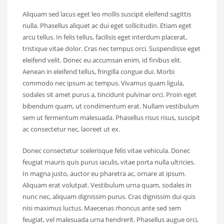
Aliquam sed lacus eget leo mollis suscipit eleifend sagittis
nulla. Phasellus aliquet ac dui eget sollicitudin. Etiam eget
arcu tellus. In felis tellus, facilisis eget interdum placerat,
tristique vitae dolor. Cras nec tempus orci. Suspendisse eget
eleifend velit. Donec eu accumsan enim, id finibus elit.
Aenean in eleifend tellus, fringilla congue dui. Morbi
commodo nec ipsum ac tempus. Vivamus quam ligula,
sodales sit amet purus a, tincidunt pulvinar orci. Proin eget
bibendum quam, ut condimentum erat. Nullam vestibulum
sem ut fermentum malesuada. Phasellus risus risus, suscipit
ac consectetur nec, laoreet ut ex.
Donec consectetur scelerisque felis vitae vehicula. Donec
feugiat mauris quis purus iaculis, vitae porta nulla ultricies.
In magna justo, auctor eu pharetra ac, ornare at ipsum.
Aliquam erat volutpat. Vestibulum urna quam, sodales in
nunc nec, aliquam dignissim purus. Cras dignissim dui quis
nisi maximus luctus. Maecenas rhoncus ante sed sem
feugiat, vel malesuada urna hendrerit. Phasellus augue orci,