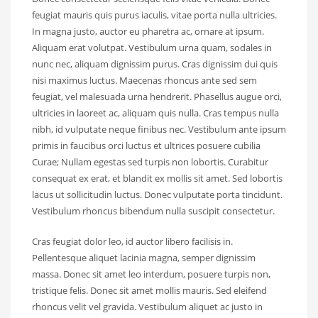
feugiat mauris quis purus iaculis, vitae porta nulla ultricies.
In magna justo, auctor eu pharetra ac, ornare at ipsum.
Aliquam erat volutpat. Vestibulum urna quam, sodales in
nunc nec, aliquam dignissim purus. Cras dignissim dui quis
nisi maximus luctus. Maecenas rhoncus ante sed sem
feugiat, vel malesuada urna hendrerit. Phasellus augue orci,
ultricies in laoreet ac, aliquam quis nulla. Cras tempus nulla
nibh, id vulputate neque finibus nec. Vestibulum ante ipsum
primis in faucibus orci luctus et ultrices posuere cubilia
Curae; Nullam egestas sed turpis non lobortis. Curabitur
consequat ex erat, et blandit ex mollis sit amet. Sed lobortis
lacus ut sollicitudin luctus. Donec vulputate porta tincidunt.
Vestibulum rhoncus bibendum nulla suscipit consectetur.
Cras feugiat dolor leo, id auctor libero facilisis in.
Pellentesque aliquet lacinia magna, semper dignissim
massa. Donec sit amet leo interdum, posuere turpis non,
tristique felis. Donec sit amet mollis mauris. Sed eleifend
rhoncus velit vel gravida. Vestibulum aliquet ac justo in