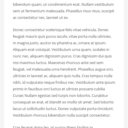
bibendum quam, ut condimentum erat. Nullam vestibulum
sem ut fermentum malesuada. Phasellus risus risus, suscipit
ac consectetur nec, laoreet ut ex.
Donec consectetur scelerisque felis vitae vehicula. Donec
feugiat mauris quis purus iaculis, vitae porta nulla ultricies.
In magna justo, auctor eu pharetra ac, ornare at ipsum.
Aliquam erat volutpat. Vestibulum urna quam, sodales in
nunc nec, aliquam dignissim purus. Cras dignissim dui quis
nisi maximus luctus. Maecenas rhoncus ante sed sem
feugiat, vel malesuada urna hendrerit. Phasellus augue orci,
ultricies in laoreet ac, aliquam quis nulla. Cras tempus nulla
nibh, id vulputate neque finibus nec. Vestibulum ante ipsum
primis in faucibus orci luctus et ultrices posuere cubilia
Curae; Nullam egestas sed turpis non lobortis. Curabitur
consequat ex erat, et blandit ex mollis sit amet. Sed lobortis
lacus ut sollicitudin luctus. Donec vulputate porta tincidunt.
Vestibulum rhoncus bibendum nulla suscipit consectetur.
Cras feugiat dolor leo, id auctor libero facilisis in.