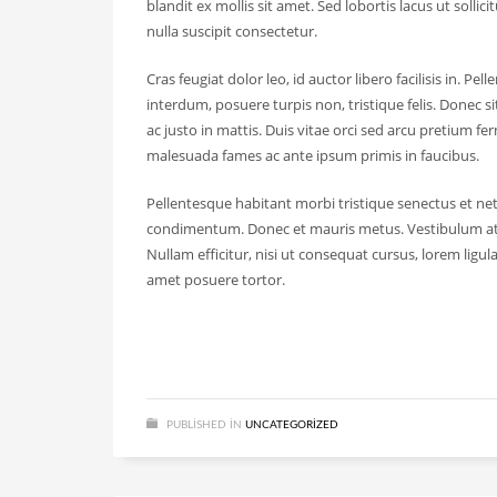
blandit ex mollis sit amet. Sed lobortis lacus ut sol
nulla suscipit consectetur.
Cras feugiat dolor leo, id auctor libero facilisis in. 
interdum, posuere turpis non, tristique felis. Donec s
ac justo in mattis. Duis vitae orci sed arcu pretium f
malesuada fames ac ante ipsum primis in faucibus.
Pellentesque habitant morbi tristique senectus et net
condimentum. Donec et mauris metus. Vestibulum at e
Nullam efficitur, nisi ut consequat cursus, lorem ligula
amet posuere tortor.
PUBLISHED IN
UNCATEGORIZED