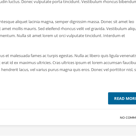
licitudin luctus. Donec vulputate porta tincidunt. Vestibulum rhoncus bibendu
Pellentesque aliquet lacinia magna, semper dignissim massa. Donec sit amet leo
it amet mollis mauris. Sed eleifend rhoncus velit vel gravida. Vestibulum aliq
ermentum. Nulla sit amet lorem ut orci vulputate tincidunt. Interdum et
us et malesuada fames ac turpis egestas. Nulla ac libero quis ligula venenati
rat id ex maximus ultricies. Cras ultrices ipsum et lorem accumsan faucibu
 hendrerit lacus, vel varius purus magna quis eros. Donec vel porttitor nisl, s
READ MOR
NO COMM