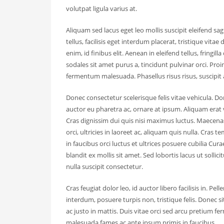
volutpat ligula varius at.
Aliquam sed lacus eget leo mollis suscipit eleifend sagit
tellus, facilisis eget interdum placerat, tristique vit
enim, id finibus elit. Aenean in eleifend tellus, fri
sodales sit amet purus a, tincidunt pulvinar orci. 
fermentum malesuada. Phasellus risus risus, suscipit a
Donec consectetur scelerisque felis vitae vehicula. Don
auctor eu pharetra ac, ornare at ipsum. Aliquam erat
Cras dignissim dui quis nisi maximus luctus. Maecena
orci, ultricies in laoreet ac, aliquam quis nulla. Cra
in faucibus orci luctus et ultrices posuere cubilia Cur
blandit ex mollis sit amet. Sed lobortis lacus ut sol
nulla suscipit consectetur.
Cras feugiat dolor leo, id auctor libero facilisis in. 
interdum, posuere turpis non, tristique felis. Donec s
ac justo in mattis. Duis vitae orci sed arcu pretium f
malesuada fames ac ante ipsum primis in faucibus.