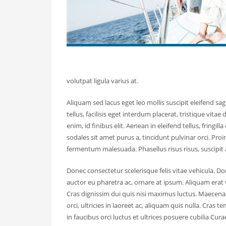
volutpat ligula varius at.
Aliquam sed lacus eget leo mollis suscipit eleifend sagit
tellus, facilisis eget interdum placerat, tristique vit
enim, id finibus elit. Aenean in eleifend tellus, fri
sodales sit amet purus a, tincidunt pulvinar orci. 
fermentum malesuada. Phasellus risus risus, suscipit a
Donec consectetur scelerisque felis vitae vehicula. Don
auctor eu pharetra ac, ornare at ipsum. Aliquam erat
Cras dignissim dui quis nisi maximus luctus. Maecena
orci, ultricies in laoreet ac, aliquam quis nulla. Cra
in faucibus orci luctus et ultrices posuere cubilia Cur