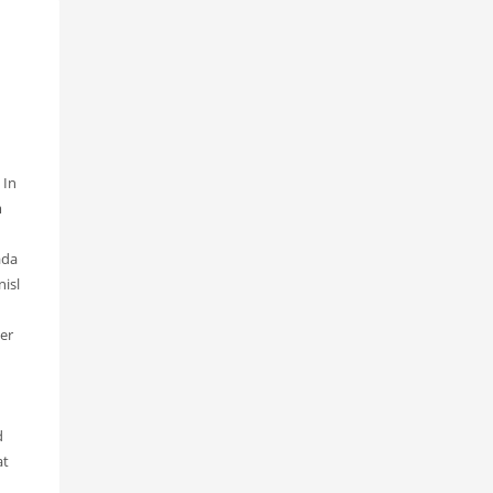
 In
m
ada
nisl
per
d
at