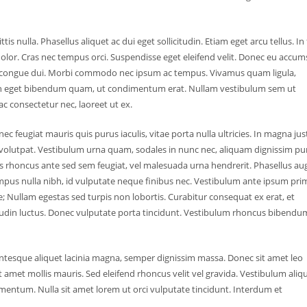
tis nulla. Phasellus aliquet ac dui eget sollicitudin. Etiam eget arcu tellus. In 
ae dolor. Cras nec tempus orci. Suspendisse eget eleifend velit. Donec eu accu
ngilla congue dui. Morbi commodo nec ipsum ac tempus. Vivamus quam ligula,
Proin eget bibendum quam, ut condimentum erat. Nullam vestibulum sem ut
c consectetur nec, laoreet ut ex.
ec feugiat mauris quis purus iaculis, vitae porta nulla ultricies. In magna jus
 volutpat. Vestibulum urna quam, sodales in nunc nec, aliquam dignissim pu
s rhoncus ante sed sem feugiat, vel malesuada urna hendrerit. Phasellus au
s tempus nulla nibh, id vulputate neque finibus nec. Vestibulum ante ipsum pri
ae; Nullam egestas sed turpis non lobortis. Curabitur consequat ex erat, et
licitudin luctus. Donec vulputate porta tincidunt. Vestibulum rhoncus bibendu
Pellentesque aliquet lacinia magna, semper dignissim massa. Donec sit amet leo
it amet mollis mauris. Sed eleifend rhoncus velit vel gravida. Vestibulum aliq
ermentum. Nulla sit amet lorem ut orci vulputate tincidunt. Interdum et