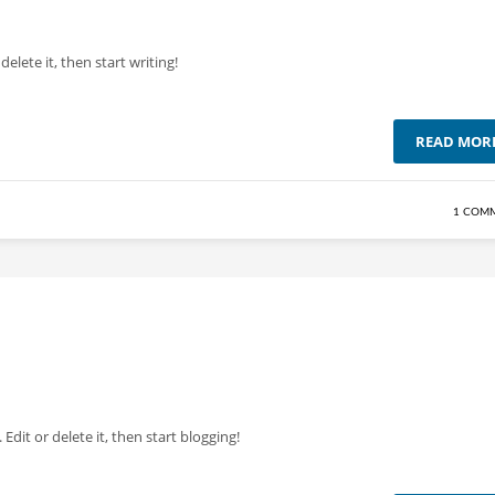
elete it, then start writing!
READ MOR
1 COM
t. Edit or delete it, then start blogging!