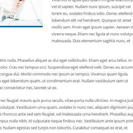
vel id sapien. Nullam nunc ipsum, suscipit vel
lorem eu, sodales finibus odio. Donec eleifend
bibendum elit vel hendrerit. Quisque sit amet
mollis sem. Proin eget ipsum sapien. Aenean i
viverra neque. Etiam nec ligula at nunc volutp
malesuada. Duis elementum sagittis nunc, et
tis nulla. Phasellus aliquet ac dui eget sollicitudin. Etiam eget arcu tellus. In 
ae dolor. Cras nec tempus orci. Suspendisse eget eleifend velit. Donec eu accu
ngilla congue dui. Morbi commodo nec ipsum ac tempus. Vivamus quam ligula,
Proin eget bibendum quam, ut condimentum erat. Nullam vestibulum sem ut
c consectetur nec, laoreet ut ex.
ec feugiat mauris quis purus iaculis, vitae porta nulla ultricies. In magna jus
 volutpat. Vestibulum urna quam, sodales in nunc nec, aliquam dignissim pu
s rhoncus ante sed sem feugiat, vel malesuada urna hendrerit. Phasellus au
s tempus nulla nibh, id vulputate neque finibus nec. Vestibulum ante ipsum pri
ae; Nullam egestas sed turpis non lobortis. Curabitur consequat ex erat, et