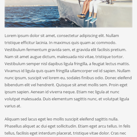
Lorem ipsum dolor sit amet, consectetur adipiscing elit. Nullam
tristique efficitur lacinia. In maximus quis quam ac commodo.
Vestibulum fermentum gravida sem, et gravida elit facilisis pretium.
Nam sit amet augue dictum, malesuada nisi vitae, tristique tortor.
Vestibulum semper nisl dapibus ligula fringilla, a feugiat lectus mattis.
Vivamus id ligula quis quam fringilla ullamcorper vel id sapien. Nullam
nunc ipsum, suscipit vel lorem eu, sodales finibus odio. Donec eleifend
bibendum elit vel hendrerit. Quisque sit amet mollis sem. Proin eget
ipsum sapien. Aenean id viverra neque. Etiam nec ligula at nunc
volutpat malesuada. Duis elementum sagittis nunc, et volutpat ligula
varius at.
Aliquam sed lacus eget leo mollis suscipit eleifend sagittis nulla.
Phasellus aliquet ac dui eget sollicitudin. Etiam eget arcu tellus. In felis
tellus, facilisis eget interdum placerat, tristique vitae dolor. Cras nec