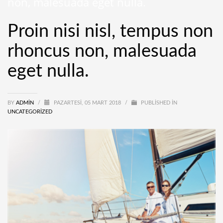
non, malesuada eget nulla.
Proin nisi nisl, tempus non
rhoncus non, malesuada
eget nulla.
BY
ADMIN
/
PAZARTESI, 05 MART 2018
/
PUBLISHED IN
UNCATEGORIZED