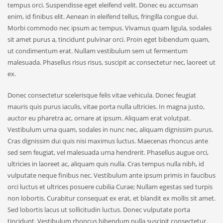
tempus orci. Suspendisse eget eleifend velit. Donec eu accumsan
enim, id finibus elit. Aenean in eleifend tellus, fringilla congue dui.
Morbi commodo nec ipsum ac tempus. Vivamus quam ligula, sodales
sit amet purus a, tincidunt pulvinar orci. Proin eget bibendum quam,
ut condimentum erat. Nullam vestibulum sem ut fermentum
malesuada. Phasellus risus risus, suscipit ac consectetur nec, laoreet ut
ex.
Donec consectetur scelerisque felis vitae vehicula. Donec feugiat
mauris quis purus iaculis, vitae porta nulla ultricies. In magna justo,
auctor eu pharetra ac, ornare at ipsum. Aliquam erat volutpat.
Vestibulum urna quam, sodales in nunc nec, aliquam dignissim purus.
Cras dignissim dui quis nisi maximus luctus. Maecenas rhoncus ante
sed sem feugiat, vel malesuada urna hendrerit. Phasellus augue orci,
ultricies in laoreet ac, aliquam quis nulla. Cras tempus nulla nibh, id
vulputate neque finibus nec. Vestibulum ante ipsum primis in faucibus
orci luctus et ultrices posuere cubilia Curae; Nullam egestas sed turpis
non lobortis. Curabitur consequat ex erat, et blandit ex mollis sit amet.
Sed lobortis lacus ut sollicitudin luctus. Donec vulputate porta
tincidunt. Vestibulum rhoncus bibendum nulla suscipit consectetur.