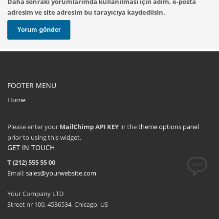
Daha sonraki yorumlarımda kullanılması için adım, e-posta
adresim ve site adresim bu tarayıcıya kaydedilsin.
FOOTER MENU
Home
Please enter your
MailChimp API KEY
in the
theme options panel
prior to using this widget.
GET IN TOUCH
T (212) 555 55 00
Email:
sales@yourwebsite.com
Your Company LTD
Street nr 100, 4536534, Chicago, US