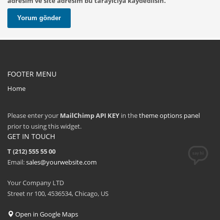
adresim ve site adresim bu tarayıcıya kaydedilsin.
FOOTER MENU
Home
Please enter your
MailChimp API KEY
in the
theme options panel
prior to using this widget.
GET IN TOUCH
T (212) 555 55 00
Email:
sales@yourwebsite.com
Your Company LTD
Street nr 100, 4536534, Chicago, US
Open in Google Maps